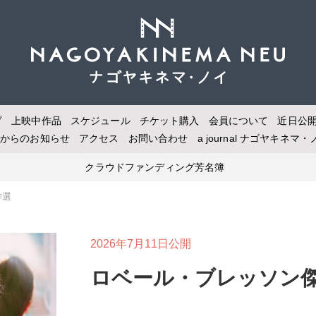
プ
上映中作品
スケジュール
チケット購入
会員について
近日公
場からのお知らせ
アクセス
お問い合わせ
a journal
ナゴヤキネマ・
クラウドファンディング芳名簿
作選
2026年7月11日公開
ロベール・ブレッソン