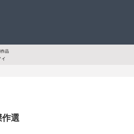
開作品
ノイ
傑作選