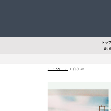
トッ
劇
トップページ
白夜 4k